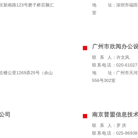
区新南路123号磨子桥百脑汇
地址
：深圳市福田
室
广州市欣阅办公
联系人
：许文风
联系电话
：020-61027
楼公里1269弄25号（佘山
地址
：广州市天河
556号302室
公司
南京普盟信息技
联系人
：罗 庆
联系电话
：025-86938