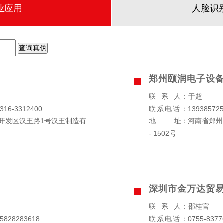
业应用
人脸识
郑州颐润电子设
联系人
：于超
316-3312400
联系电话
：139385725
开发区汉王路1号汉王制造有
地址
：河南省郑州
- 1502号
深圳市金万达贸
联系人
：邵桂官
5828283618
联系电话
：0755-8377