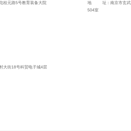
屯桂元路5号教育装备大院
地址
：南京市玄武
504室
村大街18号科贸电子城4层