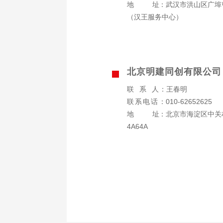
地址
：武汉市洪山区广埠
（汉王服务中心）
北京明建同创有限公司
联系人
：王春明
联系电话
：010-62652625
地址
：北京市海淀区中关
4A64A