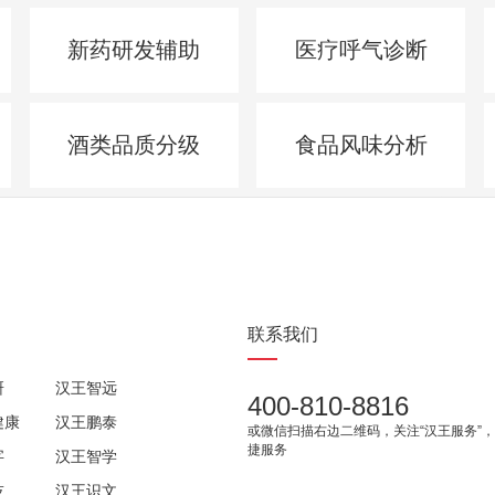
新药研发辅助
医疗呼气诊断
酒类品质分级
食品风味分析
联系我们
研
汉王智远
400-810-8816
健康
汉王鹏泰
或微信扫描右边二维码，关注“汉王服务”
捷服务
字
汉王智学
技
汉王识文